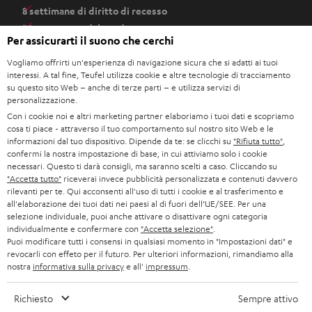
8 settimane di diritto di recesso
p
Direttamente dal produttore
r
Per assicurarti il suono che cerchi
7 negozi Teufel
e
Vogliamo offrirti un'esperienza di navigazione sicura che si adatti ai tuoi
i
Consigli
interessi. A tal fine, Teufel utilizza cookie e altre tecnologie di tracciamento
n
su questo sito Web – anche di terze parti – e utilizza servizi di
Competenze
u
personalizzazione.
Universo Teufel
n
Con i cookie noi e altri marketing partner elaboriamo i tuoi dati e scopriamo
Svago
cosa ti piace - attraverso il tuo comportamento sul nostro sito Web e le
a
Teufel Shop
informazioni dal tuo dispositivo. Dipende da te: se clicchi su
"Rifiuta tutto"
,
n
confermi la nostra impostazione di base, in cui attiviamo solo i cookie
Contatti
u
necessari. Questo ti darà consigli, ma saranno scelti a caso. Cliccando su
Newsletter
"Accetta tutto"
riceverai invece pubblicità personalizzata e contenuti davvero
o
Netiquette
rilevanti per te. Qui acconsenti all'uso di tutti i cookie e al trasferimento e
v
all'elaborazione dei tuoi dati nei paesi al di fuori dell’UE/SEE. Per una
Impostazioni privacy
a
selezione individuale, puoi anche attivare o disattivare ogni categoria
Privacy
individualmente e confermare con
"Accetta selezione"
.
s
Impressum
Puoi modificare tutti i consensi in qualsiasi momento in "Impostazioni dati" e
c
revocarli con effeto per il futuro. Per ulteriori informazioni, rimandiamo alla
Deutsch
h
nostra
informativa sulla privacy
e all'
impressum
.
English
e
Français
Richiesto
Sempre attivo
d
Nederlands