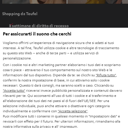
d
S
a
Shopping da Teufel
i
a
8 settimane di diritto di recesso
p
Direttamente dal produttore
Per assicurarti il suono che cerchi
r
7 negozi Teufel
e
Vogliamo offrirti un'esperienza di navigazione sicura che si adatti ai tuoi
interessi. A tal fine, Teufel utilizza cookie e altre tecnologie di tracciamento
i
Consigli
su questo sito Web – anche di terze parti – e utilizza servizi di
n
Competenze
personalizzazione.
u
Con i cookie noi e altri marketing partner elaboriamo i tuoi dati e scopriamo
Universo Teufel
n
cosa ti piace - attraverso il tuo comportamento sul nostro sito Web e le
Svago
informazioni dal tuo dispositivo. Dipende da te: se clicchi su
"Rifiuta tutto"
,
a
Teufel Shop
confermi la nostra impostazione di base, in cui attiviamo solo i cookie
n
necessari. Questo ti darà consigli, ma saranno scelti a caso. Cliccando su
Contatti
u
"Accetta tutto"
riceverai invece pubblicità personalizzata e contenuti davvero
Newsletter
rilevanti per te. Qui acconsenti all'uso di tutti i cookie e al trasferimento e
o
Netiquette
all'elaborazione dei tuoi dati nei paesi al di fuori dell’UE/SEE. Per una
v
selezione individuale, puoi anche attivare o disattivare ogni categoria
Impostazioni privacy
a
individualmente e confermare con
"Accetta selezione"
.
Privacy
Puoi modificare tutti i consensi in qualsiasi momento in "Impostazioni dati" e
s
Impressum
revocarli con effeto per il futuro. Per ulteriori informazioni, rimandiamo alla
c
nostra
informativa sulla privacy
e all'
impressum
.