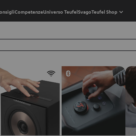
onsigli
Competenze
Universo Teufel
Svago
Teufel Shop