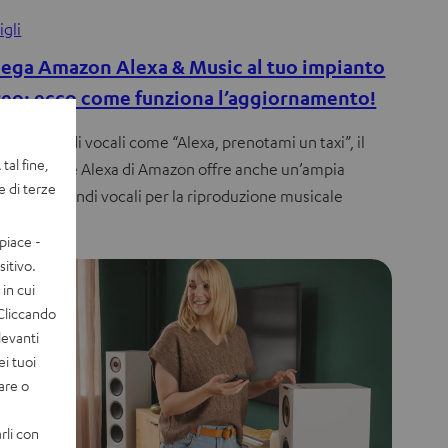
igli
lega Amazon Alexa & Music al tuo impianto
reo: ecco come funziona l’aggiornamento!
 ai comandi vocali come “Alexa, prenotami un taxi”, il
tal fine,
rollo vocale Alexa di Amazon offre anche un’ampia
e di terze
a di comandi vocali per la riproduzione musicale
e…
piace -
itivo.
in cui
 Cliccando
levanti
ei tuoi
vare o
rli con