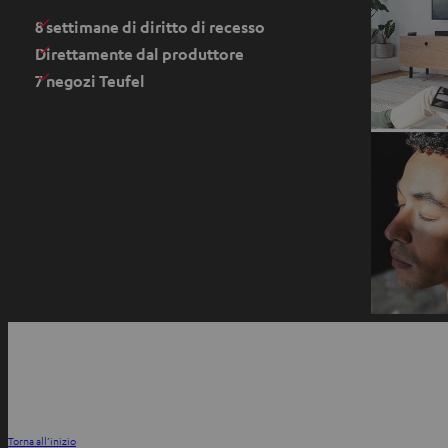
e
8 settimane di diritto di recesso
i
Direttamente dal produttore
n
7 negozi Teufel
u
n
a
n
u
o
v
a
s
S
c
i
YouTube
Facebook
Instagram
h
a
e
p
d
r
Torna all’inizio