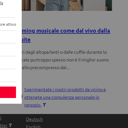
la
igli
re attivo
AL: streaming musicale come dal vivo dalla
tering suite
he vien fuori dagli altoparlanti o dalle cuffie durante lo
aming musicale purtroppo spesso non è il miglior suono
ibile, ma quello precompresso dal…
Sperimentate i nostri prodotti da vicino e
ottenete una consulenza personale in
S
negozio.
i
i
Deutsch
a
tter
English
p