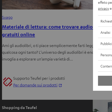
effeto pe
privacy
e 
S
Svago
Richies
L
Materiale di lettura: come trovare audiolibri
Analisi
A
gratuiti online
Pubblic
O
Ami gli audiolibri, o ti piace semplicemente farti leggere
Ch
qualcosa ogni tanto? L’universo degli audiolibri è enorme e ti
Persona
a
invoglia a esplorare un’ampia varietà di…
Contenu
Supporto Teufel per i prodotti
S
Per domande sui prodotti
i
a
p
Shopping da Teufel
r