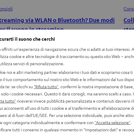
onsigli
Cons
treaming via WLAN o Bluetooth? Due modi
Col
er il suono in streaming
ste
curarti il suono che cerchi
he si tratti di musica in streaming via WLAN o Bluetooth, ci
Oltre
offrirti un'esperienza di navigazione sicura che si adatti ai tuoi interessi. A 
ono davvero grandi differenze? Sì in effetti, e prima che tu
cont
ilizza cookie e altre tecnologie di tracciamento su questo sito Web – anch
celga una…
gamm
 utilizza servizi di personalizzazione.
com
kie noi e altri marketing partner elaboriamo i tuoi dati e scopriamo cosa ti 
o il tuo comportamento sul nostro sito Web e le informazioni dal tuo dispos
a te: se clicchi su
"Rifiuta tutto"
, confermi la nostra impostazione di base, 
 solo i cookie necessari. Questo ti darà consigli, ma saranno scelti a caso.
ta tutto"
riceverai invece pubblicità personalizzata e contenuti davvero ri
ui acconsenti all'uso di tutti i cookie e al trasferimento e all'elaborazione d
paesi al di fuori dell’UE/SEE. Per una selezione individuale, puoi anche atti
are ogni categoria individualmente e confermare con
"Accetta selezione"
.
ficare tutti i consensi in qualsiasi momento in "Impostazioni dati" e revoca