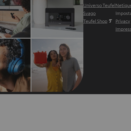
Universo Teufel
Netiqu
Svago
Imposta
Teufel Shop
Privacy
Impres