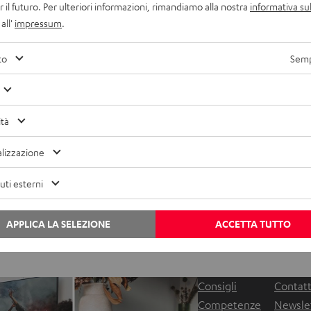
r il futuro. Per ulteriori informazioni, rimandiamo alla nostra
informativa sul
all'
impressum
.
vago
Cons
to
Semp
e migliori app per podcast (Podcatcher per
TID
ndroid e iOS)
mas
ità
ggigiorno la gamma dei podcast disponibili è quasi infinita.
Ciò c
e si tratti di notizie, sport, true crime o commedia, grazie
stre
lizzazione
ll’enorme varietà di contenuti, ognuno…
poss
ti esterni
Qualche consiglio per i redattori del blog?
APPLICA LA SELEZIONE
ACCETTA TUTTO
Contattateci
Consigli
Contatt
Competenze
Newsle