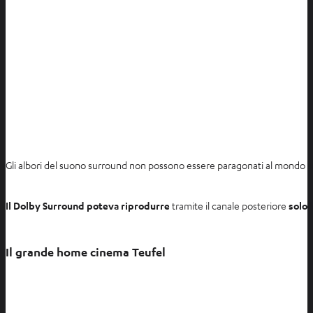
Gli albori del suono surround non possono essere paragonati al mondo son
Il Dolby Surround poteva riprodurre
tramite il canale posteriore
solo 
Il grande home cinema Teufel