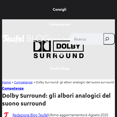
Consigli
Competenze
Ricerca
Universo Teufel
Svago
Teufel Shop
Home
»
Competenze
»
Dolby Surround: gli albori analogici del suono surround
Competenze
Dolby Surround: gli albori analogici del
suono surround
Redazione Blog Teufel
Ultimo aggiornamento:
6 Agosto 2025