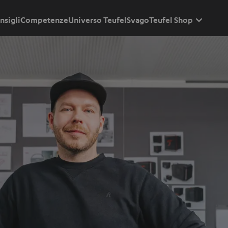
nsigli
Competenze
Universo Teufel
Svago
Teufel Shop