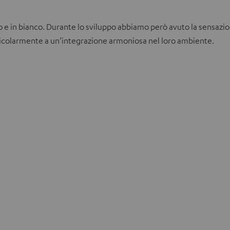
d
a
ro e in bianco. Durante lo sviluppo abbiamo però avuto la sensaz
articolarmente a un’integrazione armoniosa nel loro ambiente.