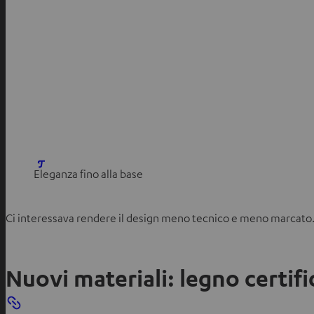
S
Eleganza fino alla base
i
a
Ci interessava rendere il design meno tecnico e meno marcato
p
r
e
Nuovi materiali: legno certif
i
n