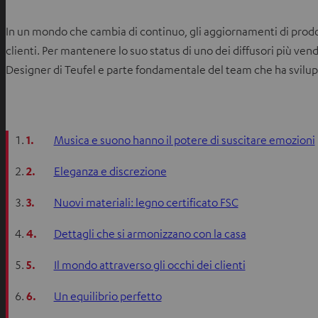
In un mondo che cambia di continuo, gli aggiornamenti di prodot
clienti. Per mantenere lo suo status di uno dei diffusori più ven
Designer di Teufel e parte fondamentale del team che ha svilup
1.
Musica e suono hanno il potere di suscitare emozioni
2.
Eleganza e discrezione
3.
Nuovi materiali: legno certificato FSC
4.
Dettagli che si armonizzano con la casa
5.
Il mondo attraverso gli occhi dei clienti
6.
Un equilibrio perfetto