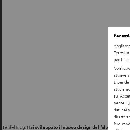
Per assi
Vogliamo 
Teufel ut
parti – e
Con i coo
attravers
Dipende d
attiviamo
su
"Accet
per te. Q
dati nei 
disattiv
Puoi modi
Teufel Blog:
Hai sviluppato il nuovo design dell’altoparlante 