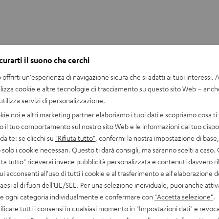
curarti il suono che cerchi
offrirti un'esperienza di navigazione sicura che si adatti ai tuoi interessi. A 
ilizza cookie e altre tecnologie di tracciamento su questo sito Web – anch
 utilizza servizi di personalizzazione.
kie noi e altri marketing partner elaboriamo i tuoi dati e scopriamo cosa ti 
o il tuo comportamento sul nostro sito Web e le informazioni dal tuo dispos
a te: se clicchi su
"Rifiuta tutto"
, confermi la nostra impostazione di base, 
 solo i cookie necessari. Questo ti darà consigli, ma saranno scelti a caso.
ta tutto"
riceverai invece pubblicità personalizzata e contenuti davvero ri
ui acconsenti all'uso di tutti i cookie e al trasferimento e all'elaborazione d
S
Erik al lavoro sul nuovo design della ULTIMA
paesi al di fuori dell’UE/SEE. Per una selezione individuale, puoi anche atti
i
are ogni categoria individualmente e confermare con
"Accetta selezione"
.
a
ficare tutti i consensi in qualsiasi momento in "Impostazioni dati" e revoca
ULTIMA. Da quale approccio sei partito e come lo hai realizzat
p