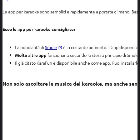
Le app per karaoke sono semplici e rapidamente a portata di mano. Basta c
Ecco le app per karaoke consigliate:
S
La popolarità di
Smule
è in costante aumento. L’app dispone di 
i
Molte altre app
funzionano secondo lo stesso principio di Smule
a
Il già citato KaraFun è disponibile anche come app. Puoi installarlo
p
r
Non solo ascoltare la musica del karaoke, ma anche sent
e
i
n
u
n
a
n
u