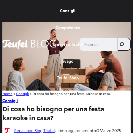
Consigli
Competenze
Ricerca
Universo Teufel
Svago
Teufel Shop
Home
»
Consigli
»
Di cosa ho bisogno per una festa karaoke in casa?
Consigli
Di cosa ho bisogno per una festa
karaoke in casa?
Redazione Blog Teufel
Ultimo aggiornamento:
3 Marzo 2025