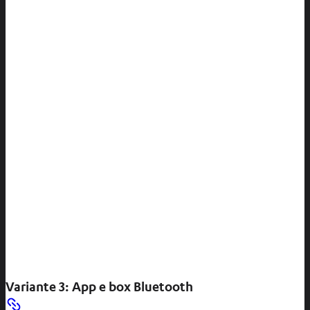
v
a
s
c
h
e
d
a
Variante 3: App e box Bluetooth