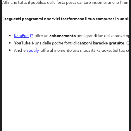
Affinché tutto il pubblico della festa possa cantare insieme, anche l’imma
I seguenti programmi e servizi trasformano il tuo computer in un si
S
KaraFun
offre un
abbonamento
per i grandi fan del karaoke opp
i
YouTube
è una delle poche fonti di
canzoni karaoke gratuite
. Q
a
Anche
Spotify
offre al momento una modalità karaoke. Sul tuo co
p
r
e
i
n
u
n
a
n
u
o