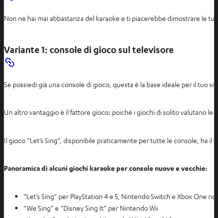
Non ne hai mai abbastanza del karaoke e ti piacerebbe dimostrare le tue a
Variante 1: console di gioco sul televisore
Se possiedi già una console di gioco, questa è la base ideale per il tuo 
Un altro vantaggio è il fattore gioco: poiché i giochi di solito valutano l
Il gioco “Let’s Sing”, disponibile praticamente per tutte le console, ha il
Panoramica di alcuni giochi karaoke per console nuove e vecchie:
“Let’s Sing” per PlayStation 4 e 5, Nintendo Switch e Xbox One no
“We Sing” e “Disney Sing It” per Nintendo Wii