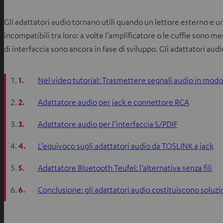
Gli adattatori audio tornano utili quando un lettore esterno e u
incompatibili tra loro: a volte l’amplificatore o le cuffie sono m
di interfaccia sono ancora in fase di sviluppo. Gli adattatori au
1.
Nel video tutorial: Trasmettere segnali audio in modo
2.
Adattatore audio per jack e connettore RCA
3.
Adattatore audio per l’interfaccia S/PDIF
4.
L’equivoco sugli adattatori audio da TOSLINK a jack
5.
Adattatore Bluetooth Teufel: l’alternativa senza fili
6.
Conclusione: gli adattatori audio costituiscono soluzio