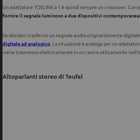
Un adattatore TOSLINK a Y è quindi sempre un crossover. Con ess
fornire il segnale luminoso a due dispositivi contemporane
Se desideri trasferire un segnale audio originariamente digital
S
digitale ad analogico
. La situazione è analoga per un adattator
i
viene trasmesso elettricamente in un caso e otticamente nell’a
a
p
Altoparlanti stereo di Teufel
r
e
i
n
u
n
a
n