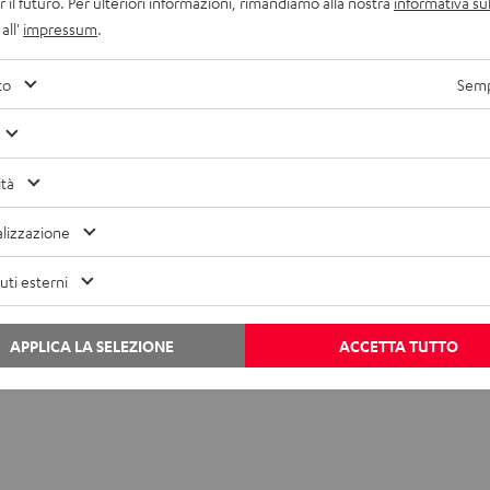
r il futuro. Per ulteriori informazioni, rimandiamo alla nostra
informativa sul
all'
impressum
.
ori da USB Type-C o da Apple Lightning a jack sono diventati più im
inale dispone solo di una porta USB Type-C.
to
Semp
ità
lizzazione
ti esterni
APPLICA LA SELEZIONE
ACCETTA TUTTO