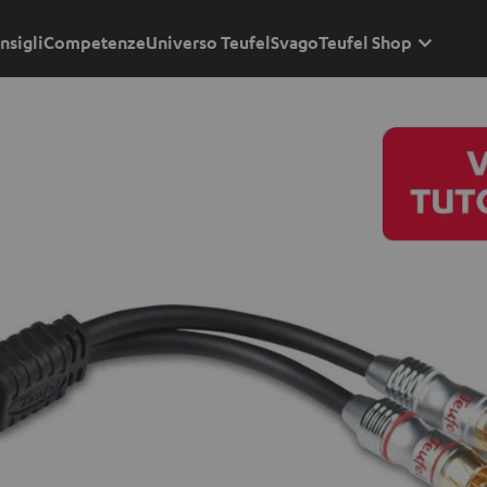
nsigli
Competenze
Universo Teufel
Svago
Teufel Shop