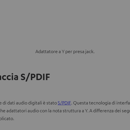
Adattatore a Y per presa jack.
accia S/PDIF
S
di dati audio digitali è stato
S/PDIF
. Questa tecnologia di interf
i
he adattatori audio con la nota struttura a Y. A differenza dei seg
a
licato.
p