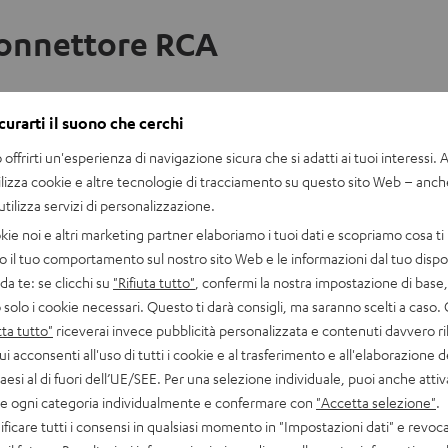
connettore RCA
curarti il suono che cerchi
 settore audio da anni. Il segnale analogico trasmesso elettricame
offrirti un'esperienza di navigazione sicura che si adatti ai tuoi interessi. A 
 avviene grazie ad adattatori a Y e distributori multipli che ven
ilizza cookie e altre tecnologie di tracciamento su questo sito Web – anch
 utilizza servizi di personalizzazione.
kie noi e altri marketing partner elaboriamo i tuoi dati e scopriamo cosa ti 
butore di segnale puoi emettere un segnale via cavo per due paia
o il tuo comportamento sul nostro sito Web e le informazioni dal tuo dispos
a te: se clicchi su
"Rifiuta tutto"
, confermi la nostra impostazione di base, 
 solo i cookie necessari. Questo ti darà consigli, ma saranno scelti a caso.
o
: questa variante viene utilizzata per il
collegamento di subwoof
ta tutto"
riceverai invece pubblicità personalizzata e contenuti davvero ri
ore con un’uscita sub mono a un subwoofer con due ingressi.
ui acconsenti all'uso di tutti i cookie e al trasferimento e all'elaborazione d
paesi al di fuori dell’UE/SEE. Per una selezione individuale, puoi anche atti
are ogni categoria individualmente e confermare con
"Accetta selezione"
.
 con gli adattatori è possibile collegare all’amplificatore o al ri
ficare tutti i consensi in qualsiasi momento in "Impostazioni dati" e revoca