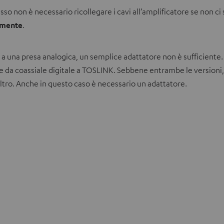
r
o non è necessario ricollegare i cavi all’amplificatore se non c
e
amente
.
i
n
e a una presa analogica, un semplice adattatore non è sufficiente
u
e da coassiale digitale a TOSLINK. Sebbene entrambe le versioni, s
n
ltro. Anche in questo caso è necessario un adattatore.
a
n
u
o
v
a
s
c
h
e
d